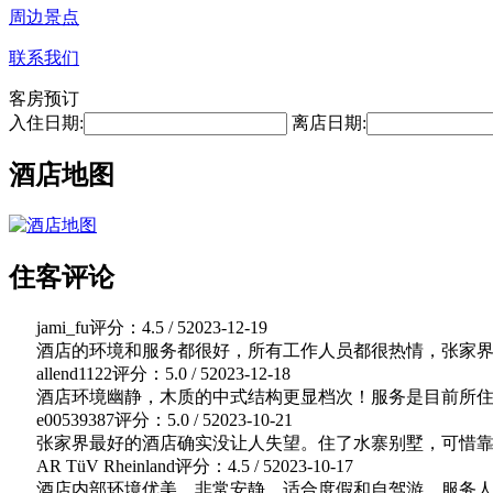
周边景点
联系我们
客房预订
入住日期:
离店日期:
酒店地图
住客评论
jami_fu
评分：4.5 / 5
2023-12-19
酒店的环境和服务都很好，所有工作人员都很热情，张家
allend1122
评分：5.0 / 5
2023-12-18
酒店环境幽静，木质的中式结构更显档次！服务是目前所
e00539387
评分：5.0 / 5
2023-10-21
张家界最好的酒店确实没让人失望。住了水寨别墅，可惜
AR TüV Rheinland
评分：4.5 / 5
2023-10-17
酒店内部环境优美，非常安静，适合度假和自驾游，服务