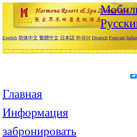
Мобиль
Русски
English
简体中文
繁體中文
日本語
한국어
Deutsch
Français
Itali
Главная
Информация
забронировать