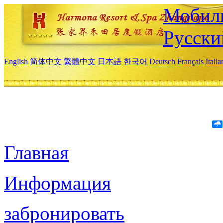
Мобиль
Русски
English
简体中文
繁體中文
日本語
한국어
Deutsch
Français
Itali
Главная
Информация
забронировать