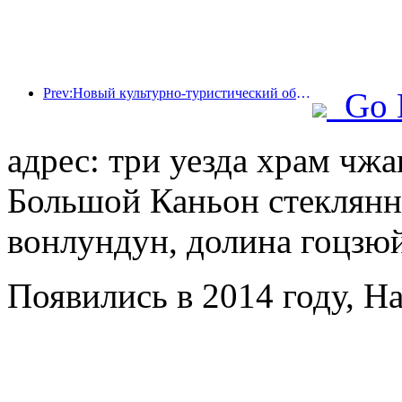
Prev:Новый культурно-туристический объект в центре Пекина, парк «Пиннакл», официально откроется в этом году.
Go 
адрес: три уезда храм чжа
Большой Каньон стеклянны
вонлундун, долина гоцзюй
Появились в 2014 году, Ha