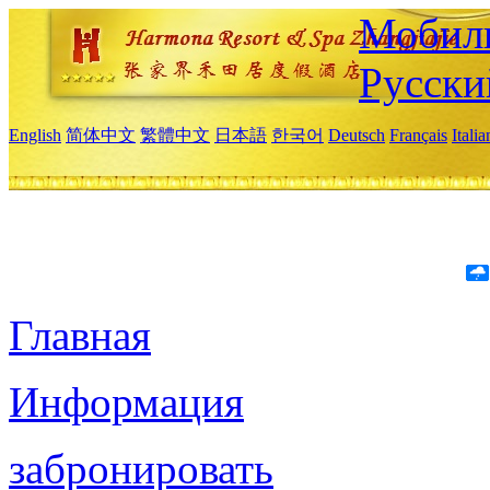
Мобиль
Русски
English
简体中文
繁體中文
日本語
한국어
Deutsch
Français
Itali
Главная
Информация
забронировать