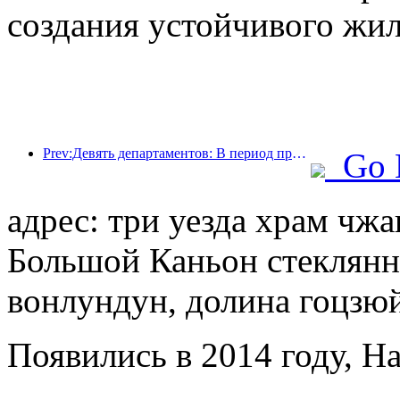
создания устойчивого жил
Prev:Девять департаментов: В период празднования Весеннего фестиваля сетевые отели и бутик-отели будут предлагать льготные условия.
Go 
адрес: три уезда храм чжа
Большой Каньон стеклянны
вонлундун, долина гоцзюй
Появились в 2014 году, Ha