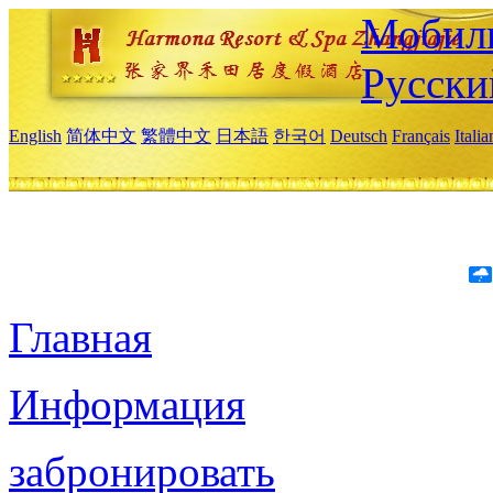
Мобиль
Русски
English
简体中文
繁體中文
日本語
한국어
Deutsch
Français
Itali
Главная
Информация
забронировать