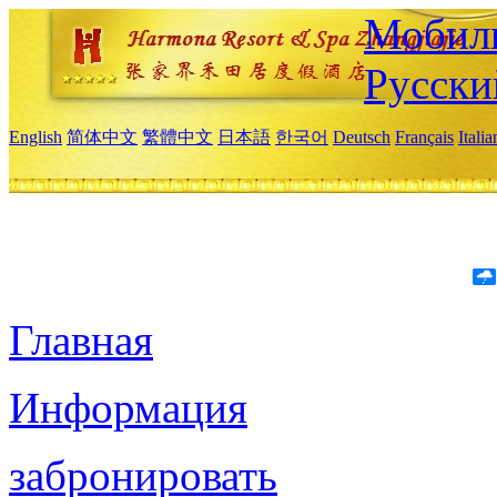
Мобиль
Русски
English
简体中文
繁體中文
日本語
한국어
Deutsch
Français
Itali
Главная
Информация
забронировать