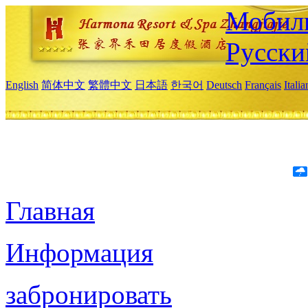
Мобиль
Русски
English
简体中文
繁體中文
日本語
한국어
Deutsch
Français
Itali
Главная
Информация
забронировать