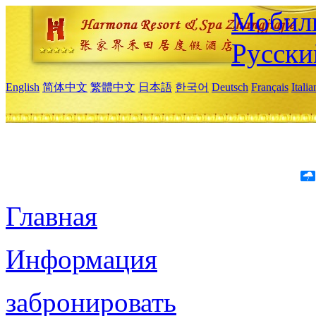
Мобиль
Русски
English
简体中文
繁體中文
日本語
한국어
Deutsch
Français
Itali
Главная
Информация
забронировать