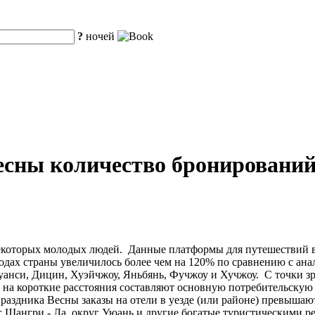
?
ночей
Весны количество бронировани
которых молодых людей. Данные платформы для путешествий в 
одах страны увеличилось более чем на 120% по сравнению с ана
анси, Дицин, Хуэйчжоу, Яньбянь, Фучжоу и Хучжоу. С точки з
к на короткие расстояния составляют основную потребительску
раздника Весны заказы на отели в уезде (или районе) превышают
г Шангри - Ла, округ Уюань и другие богатые туристическими р