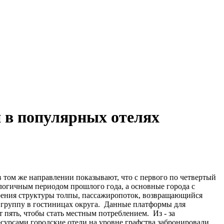
й в популярных отелях
том же направлении показывают, что с первого по четвертый
логичным периодом прошлого года, а основные города с
рения структуры толпы, пассажиропоток, возвращающийся
ю группу в гостиницах округа. Данные платформы для
 пять, чтобы стать местным потреблением. Из - за
есурсами городские отели на уровне графства забронировали