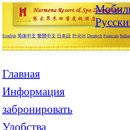
Мобиль
Русски
English
简体中文
繁體中文
日本語
한국어
Deutsch
Français
Itali
Главная
Информация
забронировать
Удобства