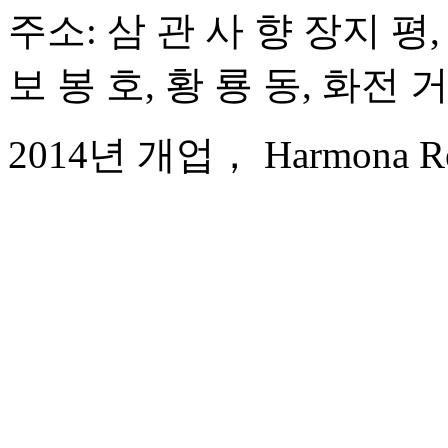
주소: 삼 관 사 향 장지 평,
보 봉 호, 황 룡 동, 화전 
2014년 개업， Harmona Resor