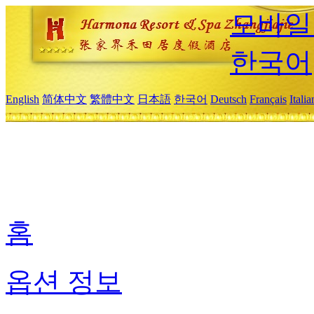
모바일
한국어
English
简体中文
繁體中文
日本語
한국어
Deutsch
Français
Itali
홈
옵션 정보