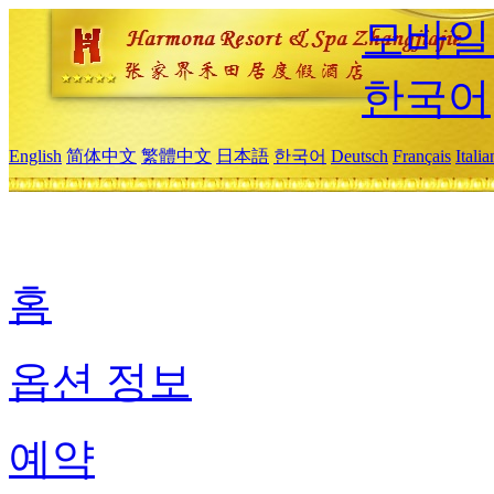
모바일
한국어
English
简体中文
繁體中文
日本語
한국어
Deutsch
Français
Itali
홈
옵션 정보
예약