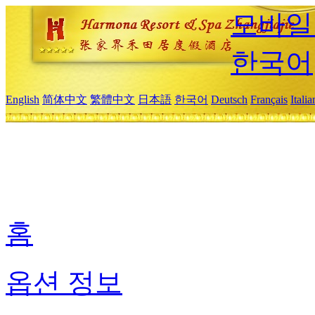
모바일
한국어
English
简体中文
繁體中文
日本語
한국어
Deutsch
Français
Itali
홈
옵션 정보