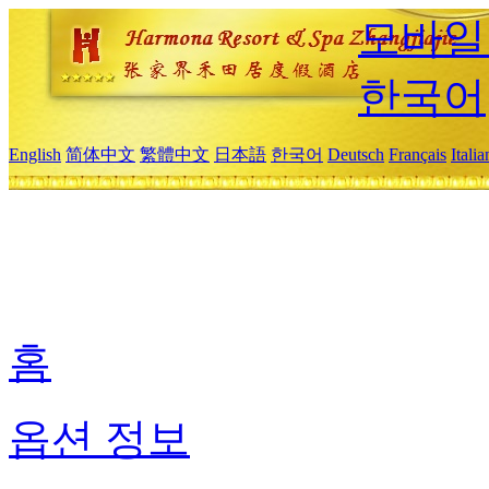
모바일
한국어
English
简体中文
繁體中文
日本語
한국어
Deutsch
Français
Itali
홈
옵션 정보